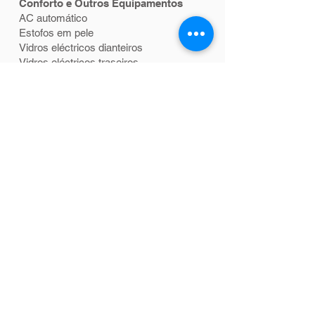
Conforto e Outros Equipamentos
AC automático
Estofos em pele
Vidros eléctricos dianteiros
Vidros eléctricos traseiros
Electrónica e Assistência à Condução
Retrovisores exteriores com regulação
eléctrica
Controlo de tracção
Direcção assistida
Segurança
ABS
Controlo de estabilidade (ESP)
Airbag do condutor
Airbag do passageiro
Airbags de cabeça condutor e
passageiro
Airbag lateral do condutor e passageiro
Airbags cabeça traseiros