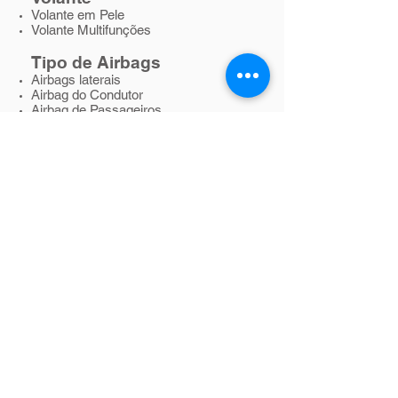
Volante em Pele
Volante Multifunções
Tipo de Airbags
Airbags laterais
Airbag do Condutor
Airbag de Passageiros
Segurança & Desempenho
Alarme
Assistência à condução nocturna
Fecho automático das Portas em
andamento
Controle de pressão dos Pneus
Sensores de Chuva
Fecho Central c/ Comando
ABS
EDS Bloqueio Electrónico do
Diferencial
MSR Regulador momentâneo de
Binário
Suspensão Desportiva
Sensores de Estacionamento
Direcção assistida
ESP Controle Electrónico de