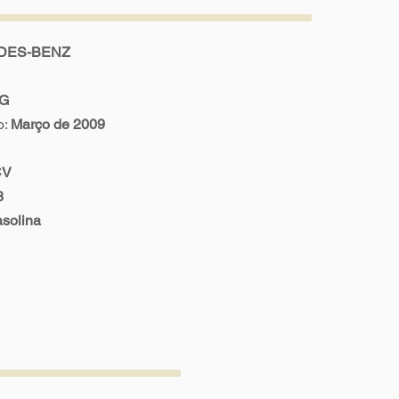
DES-BENZ
MG
o:
Março de 2009
CV
8
solina