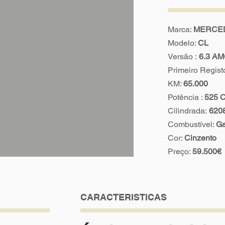
Marca:
MERCE
Modelo:
CL
Versão :
6.3 A
Primeiro Regist
KM:
65.000
Potência :
525 
Cilindrada:
620
Combustível:
Ga
Cor:
Cinzento
Preço:
59.500€
CARACTERISTICAS